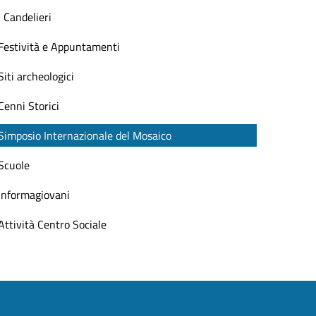
I Candelieri
Festività e Appuntamenti
Siti archeologici
Cenni Storici
Simposio Internazionale del Mosaico
Scuole
Informagiovani
Attività Centro Sociale