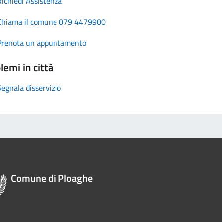
Richiedi Assistenza
Chiama il comune 079 4479900
Prenota un appuntamento
lemi in città
Segnala disservizio
Comune di Ploaghe