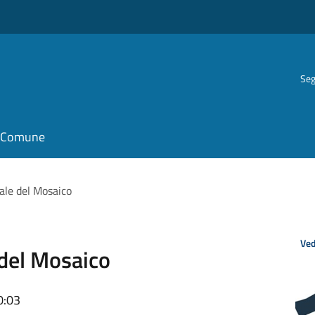
Seg
il Comune
ale del Mosaico
Ved
 del Mosaico
0:03