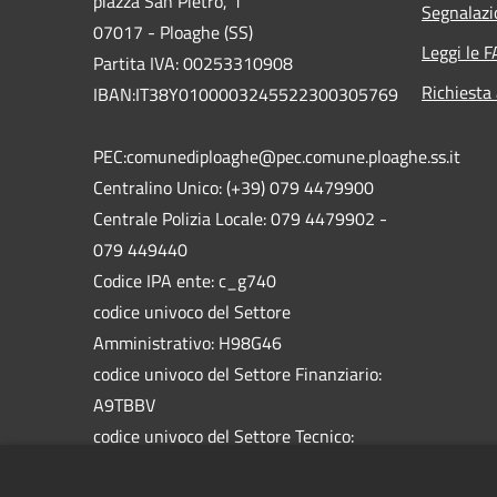
piazza San Pietro, 1
Segnalazi
07017 - Ploaghe (SS)
Leggi le 
Partita IVA: 00253310908
Richiesta
IBAN:IT38Y0100003245522300305769
PEC:comunediploaghe@pec.comune.ploaghe.ss.it
Centralino Unico: (+39) 079 4479900
Centrale Polizia Locale: 079 4479902 -
079 449440
Codice IPA ente: c_g740
codice univoco del Settore
Amministrativo: H98G46
codice univoco del Settore Finanziario:
A9TBBV
codice univoco del Settore Tecnico:
5758HW