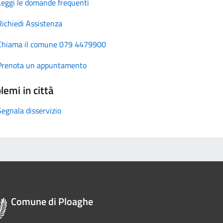
Leggi le domande frequenti
Richiedi Assistenza
Chiama il comune 079 4479900
Prenota un appuntamento
lemi in città
Segnala disservizio
Comune di Ploaghe