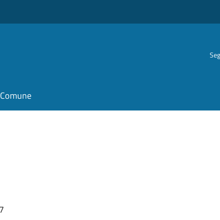
Seg
il Comune
47