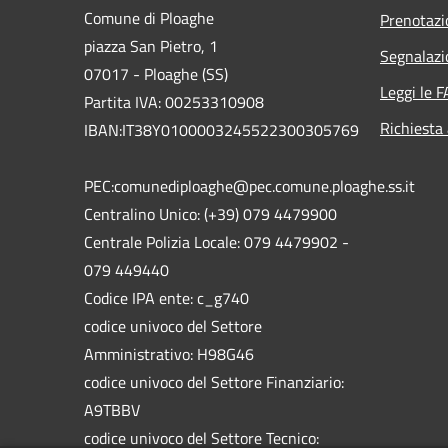
Comune di Ploaghe
Prenotaz
piazza San Pietro, 1
Segnalazi
07017 - Ploaghe (SS)
Leggi le 
Partita IVA: 00253310908
Richiesta
IBAN:IT38Y0100003245522300305769
PEC:comunediploaghe@pec.comune.ploaghe.ss.it
Centralino Unico: (+39) 079 4479900
Centrale Polizia Locale: 079 4479902 -
079 449440
Codice IPA ente: c_g740
codice univoco del Settore
Amministrativo: H98G46
codice univoco del Settore Finanziario:
A9TBBV
codice univoco del Settore Tecnico: