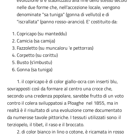
nelle due forme che, nell'accezione locale, vengono
denominate "sa tuniga" (gonna di velluto) e di
"iscrallata" (panno rosso-arancio). E' costituito da:
Copricapo (su manteddu)
Camicia (sa camija)
Fazzoletto (su muncaloru 'e pettorras)
Corpetto (su corittu)
Busto (s'imbustu)
Gonna (sa tuniga)
1. il copricapo è di color giallo-ocra con inserti blu,
sovrapposti così da formare al centro una croce che,
secondo una credenza popolare, sarebbe frutto di un voto
contro il colera sviluppatosi a Ploaghe nel 1855, ma in
realtà è il risultato di una evoluzione come documentato
da numerose tavole pittoriche. I tessuti utilizzati sono: il
terziopelo, il tibet, il raso e il broccato.
2. di color bianco in lino o cotone, è ricamata in rosso