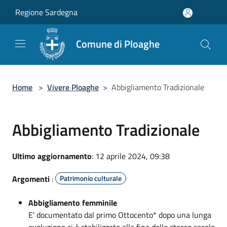
Salta al contenuto principale
Regione Sardegna
Comune di Ploaghe
Home
>
Vivere Ploaghe
>
Abbigliamento Tradizionale
Abbigliamento Tradizionale
Ultimo aggiornamento
: 12 aprile 2024, 09:38
Argomenti
:
Patrimonio culturale
Abbigliamento femminile
E' documentato dal primo Ottocento* dopo una lunga
evoluzione si è stabilizzato alla fine dello stesso secolo