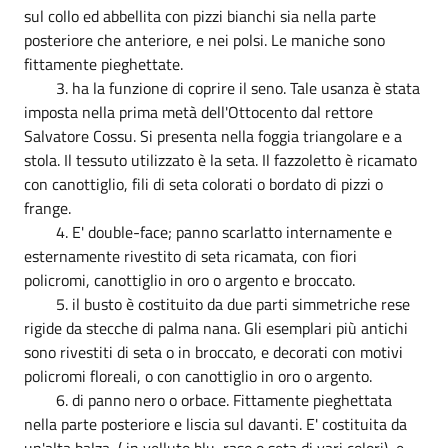
sul collo ed abbellita con pizzi bianchi sia nella parte
posteriore che anteriore, e nei polsi. Le maniche sono
fittamente pieghettate.
3. ha la funzione di coprire il seno. Tale usanza è stata
imposta nella prima metà dell'Ottocento dal rettore
Salvatore Cossu. Si presenta nella foggia triangolare e a
stola. Il tessuto utilizzato è la seta. Il fazzoletto è ricamato
con canottiglio, fili di seta colorati o bordato di pizzi o
frange.
4. E' double-face; panno scarlatto internamente e
esternamente rivestito di seta ricamata, con fiori
policromi, canottiglio in oro o argento e broccato.
5. il busto è costituito da due parti simmetriche rese
rigide da stecche di palma nana. Gli esemplari più antichi
sono rivestiti di seta o in broccato, e decorati con motivi
policromi floreali, o con canottiglio in oro o argento.
6. di panno nero o orbace. Fittamente pieghettata
nella parte posteriore e liscia sul davanti. E' costituita da
un'alta balza, ( in velluto blu, raso o seta di vari colori), e