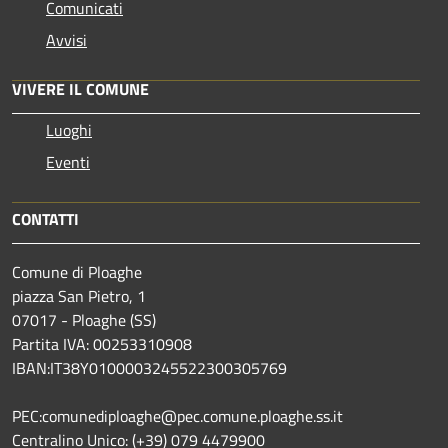
Comunicati
Avvisi
VIVERE IL COMUNE
Luoghi
Eventi
CONTATTI
Comune di Ploaghe
piazza San Pietro, 1
07017 - Ploaghe (SS)
Partita IVA: 00253310908
IBAN:IT38Y0100003245522300305769
PEC:comunediploaghe@pec.comune.ploaghe.ss.it
Centralino Unico: (+39) 079 4479900