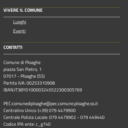
VIVERE IL COMUNE
Luoghi
Eventi
CONTATTI
Comune di Ploaghe
piazza San Pietro, 1
07017 - Ploaghe (SS)
Partita IVA: 00253310908
IBAN:IT38Y0100003245522300305769
PEC:comunediploaghe@pec.comune.ploaghe.ss.it
Centralino Unico: (+39) 079 4479900
Centrale Polizia Locale: 079 4479902 - 079 449440
Codice IPA ente: c_g740