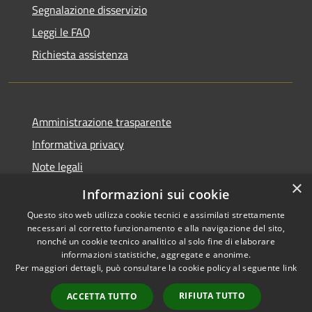
Segnalazione disservizio
Leggi le FAQ
Richiesta assistenza
Amministrazione trasparente
Informativa privacy
Note legali
×
Dichiarazione di accessibilità
Informazioni sui cookie
Questo sito web utilizza cookie tecnici e assimilati strettamente
necessari al corretto funzionamento e alla navigazione del sito,
nonché un cookie tecnico analitico al solo fine di elaborare
informazioni statistiche, aggregate e anonime.
RSS
Copyright © 2026 • Comune di
Per maggiori dettagli, può consultare la cookie policy al seguente
link
Accessibilità
Ploaghe • Powered by
Privacy
Municipium
Accesso
•
RIFIUTA TUTTO
ACCETTA TUTTO
Cookie
redazione