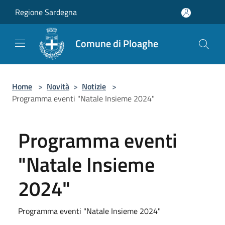
Salta al contenuto principale
Regione Sardegna
Comune di Ploaghe
Home
>
Novità
>
Notizie
>
Programma eventi "Natale Insieme 2024"
Programma eventi
"Natale Insieme
2024"
Programma eventi "Natale Insieme 2024"