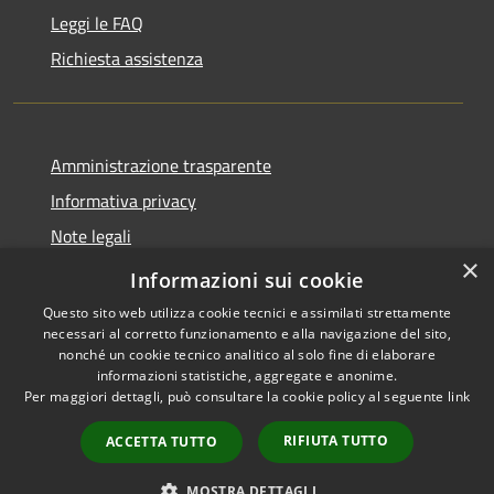
Leggi le FAQ
Richiesta assistenza
Amministrazione trasparente
Informativa privacy
Note legali
×
Dichiarazione di accessibilità
Informazioni sui cookie
Questo sito web utilizza cookie tecnici e assimilati strettamente
necessari al corretto funzionamento e alla navigazione del sito,
nonché un cookie tecnico analitico al solo fine di elaborare
informazioni statistiche, aggregate e anonime.
RSS
Copyright © 2026 • Comune di
Per maggiori dettagli, può consultare la cookie policy al seguente
link
Accessibilità
Ploaghe • Powered by
Privacy
Municipium
Accesso
•
RIFIUTA TUTTO
ACCETTA TUTTO
Cookie
redazione
Mappa del sito
MOSTRA DETTAGLI