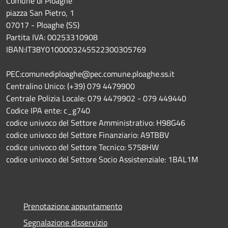
Comune di Ploaghe
piazza San Pietro, 1
07017 - Ploaghe (SS)
Partita IVA: 00253310908
IBAN:IT38Y0100003245522300305769
PEC:comunediploaghe@pec.comune.ploaghe.ss.it
Centralino Unico: (+39) 079 4479900
Centrale Polizia Locale: 079 4479902 - 079 449440
Codice IPA ente: c_g740
codice univoco del Settore Amministrativo: H98G46
codice univoco del Settore Finanziario: A9TBBV
codice univoco del Settore Tecnico: 5758HW
codice univoco del Settore Socio Assistenziale: 1BAL1M
Prenotazione appuntamento
Segnalazione disservizio