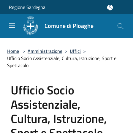
Salta al contenuto principale
Regione Sardegna
Comune di Ploaghe
Home
>
Amministrazione
>
Uffici
>
Ufficio Socio Assistenziale, Cultura, Istruzione, Sport e
Spettacolo
Ufficio Socio
Assistenziale,
Cultura, Istruzione,
Sport e Spettacolo