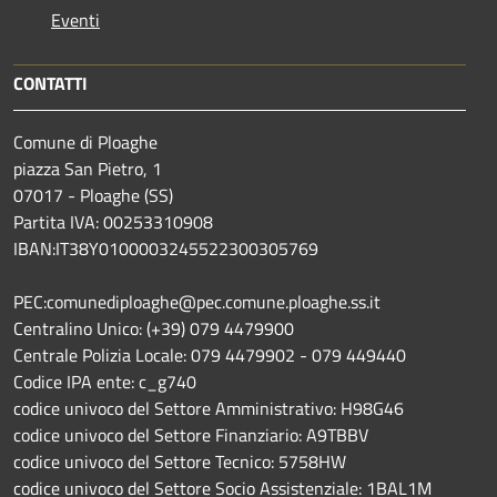
Eventi
CONTATTI
Comune di Ploaghe
piazza San Pietro, 1
07017 - Ploaghe (SS)
Partita IVA: 00253310908
IBAN:IT38Y0100003245522300305769
PEC:comunediploaghe@pec.comune.ploaghe.ss.it
Centralino Unico: (+39) 079 4479900
Centrale Polizia Locale: 079 4479902 - 079 449440
Codice IPA ente: c_g740
codice univoco del Settore Amministrativo: H98G46
codice univoco del Settore Finanziario: A9TBBV
codice univoco del Settore Tecnico: 5758HW
codice univoco del Settore Socio Assistenziale: 1BAL1M