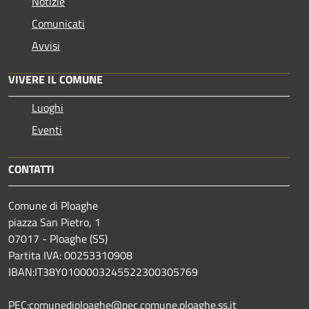
Notizie
Comunicati
Avvisi
VIVERE IL COMUNE
Luoghi
Eventi
CONTATTI
Comune di Ploaghe
piazza San Pietro, 1
07017 - Ploaghe (SS)
Partita IVA: 00253310908
IBAN:IT38Y0100003245522300305769
PEC:comunediploaghe@pec.comune.ploaghe.ss.it