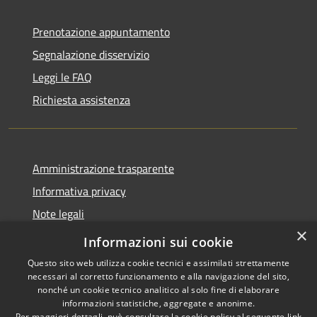
Prenotazione appuntamento
Segnalazione disservizio
Leggi le FAQ
Richiesta assistenza
Amministrazione trasparente
Informativa privacy
Note legali
×
Dichiarazione di accessibilità
Informazioni sui cookie
Questo sito web utilizza cookie tecnici e assimilati strettamente
necessari al corretto funzionamento e alla navigazione del sito,
nonché un cookie tecnico analitico al solo fine di elaborare
informazioni statistiche, aggregate e anonime.
RSS
Copyright © 2026 • Comune di
Per maggiori dettagli, può consultare la cookie policy al seguente
link