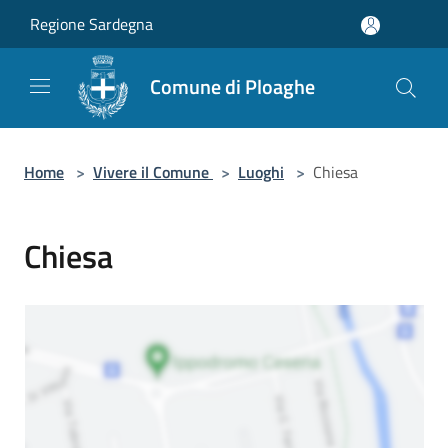
Salta al contenuto principale
Regione Sardegna
Comune di Ploaghe
Home
>
Vivere il Comune
>
Luoghi
>
Chiesa
Chiesa