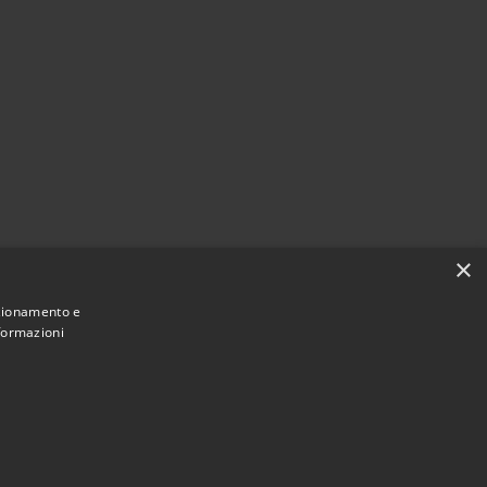
×
nzionamento e
nformazioni
Municipium
Accesso redazione
i Ploaghe • Powered by
•