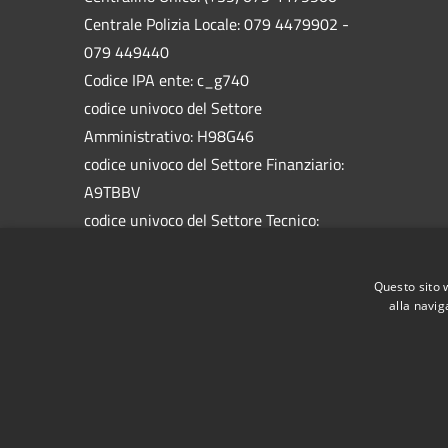
Centrale Polizia Locale: 079 4479902 -
079 449440
Codice IPA ente: c_g740
codice univoco del Settore
Amministrativo: H98G46
codice univoco del Settore Finanziario:
A9TBBV
codice univoco del Settore Tecnico:
5758HW
codice univoco del Settore Socio
Questo sito 
Assistenziale: 1BAL1M
alla navig
RSS
Accessibilità
Privacy
Cookie
Mappa de