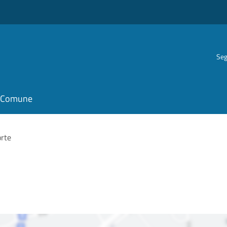
Seg
il Comune
orte