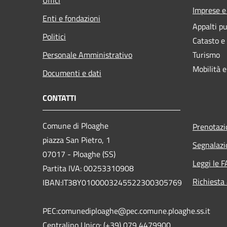
Imprese 
Enti e fondazioni
Appalti pu
Politici
Catasto e
Personale Amministrativo
Turismo
Mobilità e
Documenti e dati
CONTATTI
Comune di Ploaghe
Prenotaz
piazza San Pietro, 1
Segnalazi
07017 - Ploaghe (SS)
Leggi le 
Partita IVA: 00253310908
Richiesta
IBAN:IT38Y0100003245522300305769
PEC:comunediploaghe@pec.comune.ploaghe.ss.it
Centralino Unico: (+39) 079 4479900