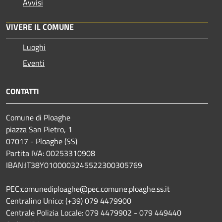
Avvisi
VIVERE IL COMUNE
Luoghi
Eventi
CONTATTI
Comune di Ploaghe
piazza San Pietro, 1
07017 - Ploaghe (SS)
Partita IVA: 00253310908
IBAN:IT38Y0100003245522300305769
PEC:comunediploaghe@pec.comune.ploaghe.ss.it
Centralino Unico: (+39) 079 4479900
Centrale Polizia Locale: 079 4479902 - 079 449440