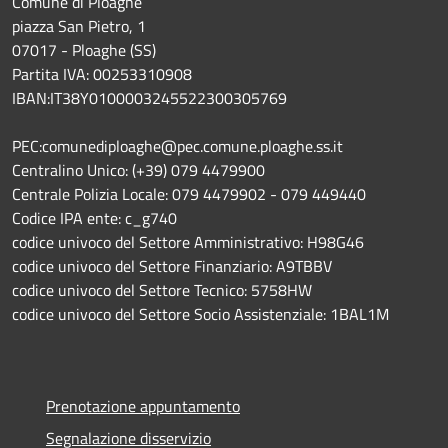
Comune di Ploaghe
piazza San Pietro, 1
07017 - Ploaghe (SS)
Partita IVA: 00253310908
IBAN:IT38Y0100003245522300305769
PEC:comunediploaghe@pec.comune.ploaghe.ss.it
Centralino Unico: (+39) 079 4479900
Centrale Polizia Locale: 079 4479902 - 079 449440
Codice IPA ente: c_g740
codice univoco del Settore Amministrativo: H98G46
codice univoco del Settore Finanziario: A9TBBV
codice univoco del Settore Tecnico: 5758HW
codice univoco del Settore Socio Assistenziale: 1BAL1M
Prenotazione appuntamento
Segnalazione disservizio