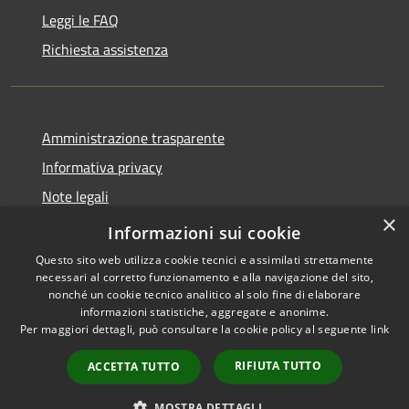
Leggi le FAQ
Richiesta assistenza
Amministrazione trasparente
Informativa privacy
Note legali
×
Dichiarazione di accessibilità
Informazioni sui cookie
Questo sito web utilizza cookie tecnici e assimilati strettamente
necessari al corretto funzionamento e alla navigazione del sito,
nonché un cookie tecnico analitico al solo fine di elaborare
informazioni statistiche, aggregate e anonime.
RSS
Copyright © 2026 • Comune di
Per maggiori dettagli, può consultare la cookie policy al seguente
link
Accessibilità
Ploaghe • Powered by
Privacy
Municipium
Accesso
•
RIFIUTA TUTTO
ACCETTA TUTTO
Cookie
redazione
Mappa del sito
MOSTRA DETTAGLI