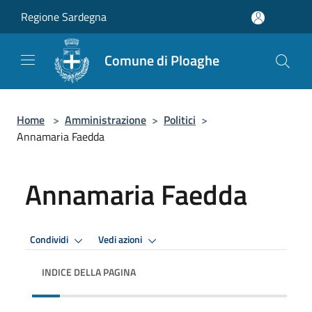
Salta al contenuto principale
Regione Sardegna
Comune di Ploaghe
Home
>
Amministrazione
>
Politici
>
Annamaria Faedda
Annamaria Faedda
Condividi
Vedi azioni
INDICE DELLA PAGINA