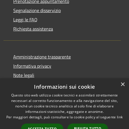
Prenotazione appuntamento
Segnalazione disservizio
Leggi le FAQ
Richiesta assistenza
Amministrazione trasparente
Informativa privacy
Note legali
×
Dichiarazione di accessibilità
Informazioni sui cookie
Questo sito web utilizza cookie tecnici e assimilati strettamente
necessari al corretto funzionamento e alla navigazione del sito,
nonché un cookie tecnico analitico al solo fine di elaborare
informazioni statistiche, aggregate e anonime.
RSS
Copyright © 2026 • Comune di
Per maggiori dettagli, può consultare la cookie policy al seguente
link
Accessibilità
Ploaghe • Powered by
Privacy
Municipium
Accesso
•
RIFIUTA TUTTO
ACCETTA TUTTO