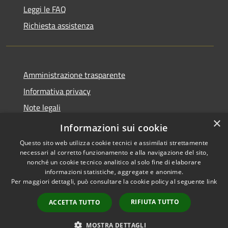
Leggi le FAQ
Richiesta assistenza
Amministrazione trasparente
Informativa privacy
Note legali
×
Dichiarazione di accessibilità
Informazioni sui cookie
Questo sito web utilizza cookie tecnici e assimilati strettamente
necessari al corretto funzionamento e alla navigazione del sito,
nonché un cookie tecnico analitico al solo fine di elaborare
informazioni statistiche, aggregate e anonime.
RSS
Copyright © 2026 • Comune di
Per maggiori dettagli, può consultare la cookie policy al seguente
link
Accessibilità
Ploaghe • Powered by
Privacy
Municipium
Accesso
•
RIFIUTA TUTTO
ACCETTA TUTTO
Cookie
redazione
Mappa del sito
MOSTRA DETTAGLI