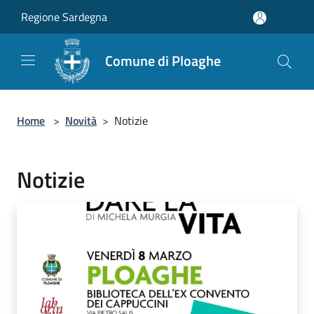
Salta al contenuto principale
Regione Sardegna
Comune di Ploaghe
Home
>
Novità
>
Notizie
Notizie