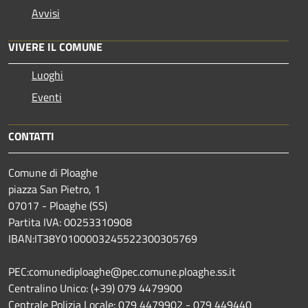
Avvisi
VIVERE IL COMUNE
Luoghi
Eventi
CONTATTI
Comune di Ploaghe
piazza San Pietro, 1
07017 - Ploaghe (SS)
Partita IVA: 00253310908
IBAN:IT38Y0100003245522300305769
PEC:comunediploaghe@pec.comune.ploaghe.ss.it
Centralino Unico: (+39) 079 4479900
Centrale Polizia Locale: 079 4479902 - 079 449440