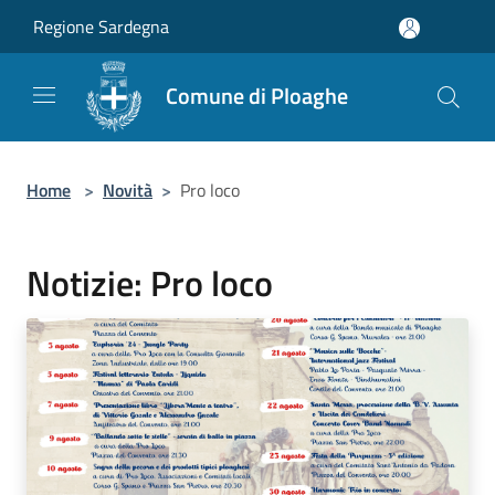
Salta al contenuto principale
Regione Sardegna
Comune di Ploaghe
Home
>
Novità
>
Pro loco
Notizie: Pro loco