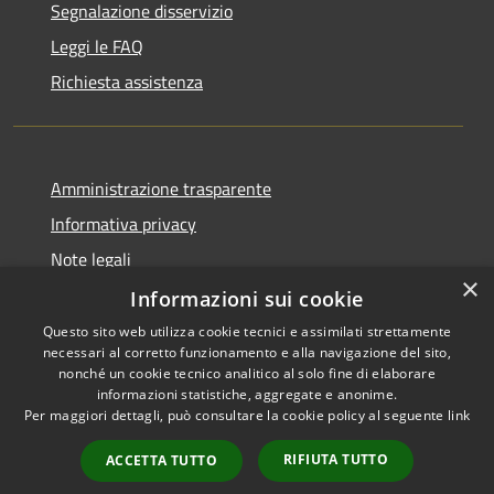
Segnalazione disservizio
Leggi le FAQ
Richiesta assistenza
Amministrazione trasparente
Informativa privacy
Note legali
×
Dichiarazione di accessibilità
Informazioni sui cookie
Questo sito web utilizza cookie tecnici e assimilati strettamente
necessari al corretto funzionamento e alla navigazione del sito,
nonché un cookie tecnico analitico al solo fine di elaborare
informazioni statistiche, aggregate e anonime.
RSS
Copyright © 2026 • Comune di
Per maggiori dettagli, può consultare la cookie policy al seguente
link
Accessibilità
Ploaghe • Powered by
Privacy
Municipium
Accesso
•
RIFIUTA TUTTO
ACCETTA TUTTO
Cookie
redazione