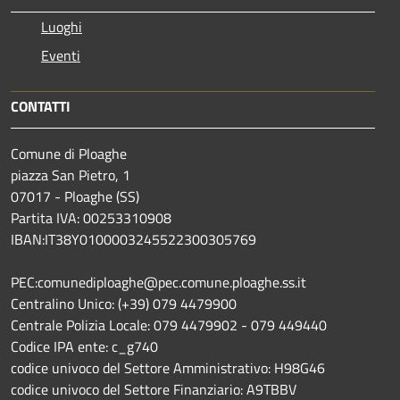
Luoghi
Eventi
CONTATTI
Comune di Ploaghe
piazza San Pietro, 1
07017 - Ploaghe (SS)
Partita IVA: 00253310908
IBAN:IT38Y0100003245522300305769
PEC:comunediploaghe@pec.comune.ploaghe.ss.it
Centralino Unico: (+39) 079 4479900
Centrale Polizia Locale: 079 4479902 - 079 449440
Codice IPA ente: c_g740
codice univoco del Settore Amministrativo: H98G46
codice univoco del Settore Finanziario: A9TBBV