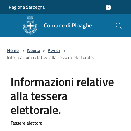
Salta al contenuto principale
Regione Sardegna
Comune di Ploaghe
Home
>
Novità
>
Avvisi
>
Informazioni relative alla tessera elettorale.
Informazioni relative
alla tessera
elettorale.
Tessere elettorali