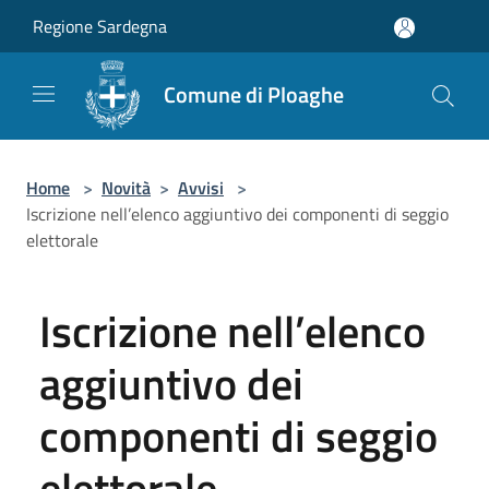
Salta al contenuto principale
Regione Sardegna
Comune di Ploaghe
Home
>
Novità
>
Avvisi
>
Iscrizione nell’elenco aggiuntivo dei componenti di seggio
elettorale
Iscrizione nell’elenco
aggiuntivo dei
componenti di seggio
elettorale