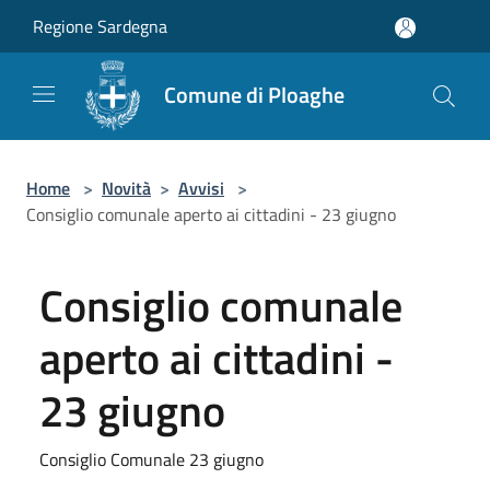
Salta al contenuto principale
Regione Sardegna
Comune di Ploaghe
Home
>
Novità
>
Avvisi
>
Consiglio comunale aperto ai cittadini - 23 giugno
Consiglio comunale
aperto ai cittadini -
23 giugno
Consiglio Comunale 23 giugno