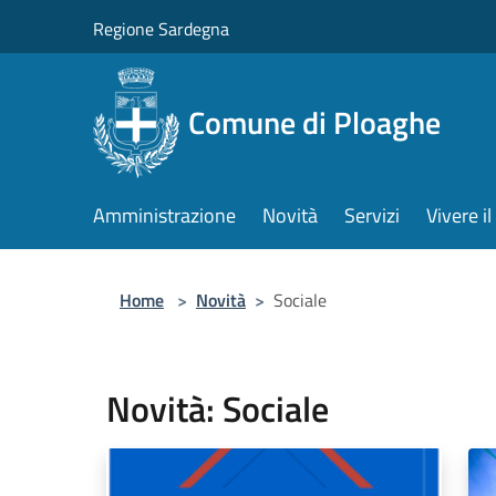
Salta al contenuto principale
Regione Sardegna
Comune di Ploaghe
Amministrazione
Novità
Servizi
Vivere 
Home
>
Novità
>
Sociale
Novità: Sociale