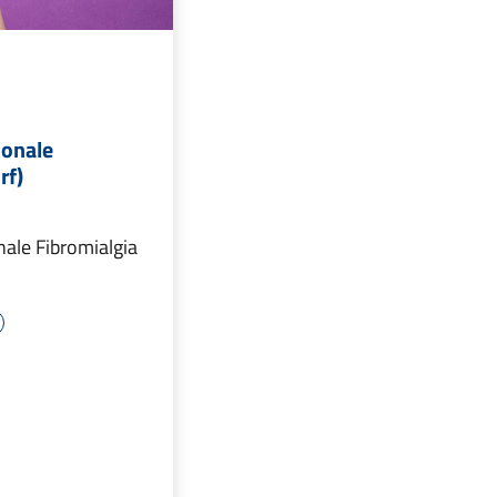
ionale
rf)
nale Fibromialgia