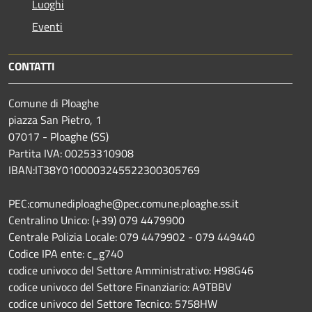
Luoghi
Eventi
CONTATTI
Comune di Ploaghe
piazza San Pietro, 1
07017 - Ploaghe (SS)
Partita IVA: 00253310908
IBAN:IT38Y0100003245522300305769
PEC:comunediploaghe@pec.comune.ploaghe.ss.it
Centralino Unico: (+39) 079 4479900
Centrale Polizia Locale: 079 4479902 - 079 449440
Codice IPA ente: c_g740
codice univoco del Settore Amministrativo: H98G46
codice univoco del Settore Finanziario: A9TBBV
codice univoco del Settore Tecnico: 5758HW