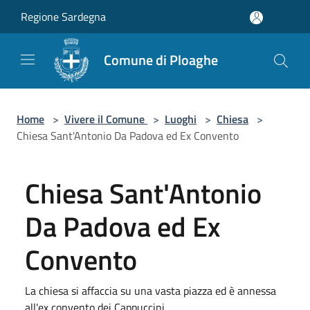
Salta al contenuto principale
Regione Sardegna
Comune di Ploaghe
Home
>
Vivere il Comune
>
Luoghi
>
Chiesa
>
Chiesa Sant'Antonio Da Padova ed Ex Convento
Chiesa Sant'Antonio
Da Padova ed Ex
Convento
La chiesa si affaccia su una vasta piazza ed è annessa
all'ex convento dei Cappuccini.