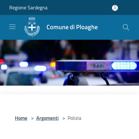
Salta al contenuto principale
Regione Sardegna
Comune di Ploaghe
Home
>
Argomenti
>
Polizia