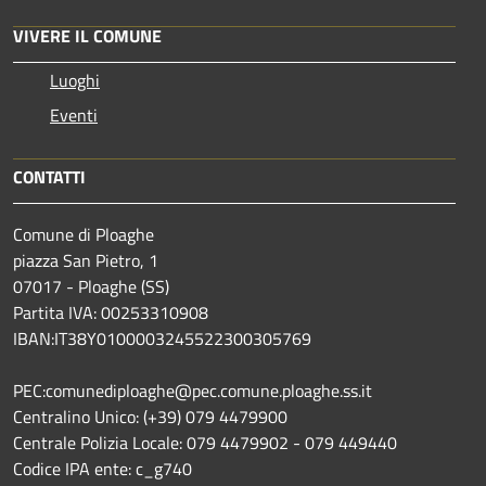
VIVERE IL COMUNE
Luoghi
Eventi
CONTATTI
Comune di Ploaghe
piazza San Pietro, 1
07017 - Ploaghe (SS)
Partita IVA: 00253310908
IBAN:IT38Y0100003245522300305769
PEC:comunediploaghe@pec.comune.ploaghe.ss.it
Centralino Unico: (+39) 079 4479900
Centrale Polizia Locale: 079 4479902 - 079 449440
Codice IPA ente: c_g740