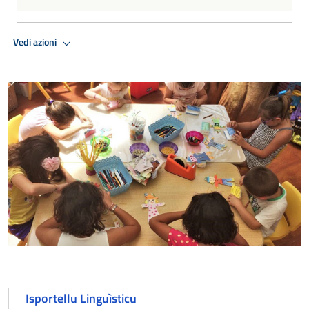
Vedi azioni
Isportellu Linguìsticu