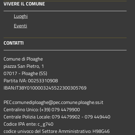
VIVERE IL COMUNE
Luoghi
Eventi
CONTATTI
Comune di Ploaghe
piazza San Pietro, 1
07017 - Ploaghe (SS)
Partita IVA: 00253310908
IBAN:IT38Y0100003245522300305769
PEC:comunediploaghe@pec.comune.ploaghe.ss.it
Centralino Unico: (+39) 079 4479900
Centrale Polizia Locale: 079 4479902 - 079 449440
Codice IPA ente: c_g740
codice univoco del Settore Amministrativo: H98G46