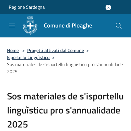
Salta al contenuto principale
Regione Sardegna
Comune di Ploaghe
Home
>
Progetti attivati dal Comune
>
Isportellu Linguìsticu
>
Sos materiales de s'isportellu linguìsticu pro s'annualidade
2025
Sos materiales de s'isportellu
linguìsticu pro s'annualidade
2025