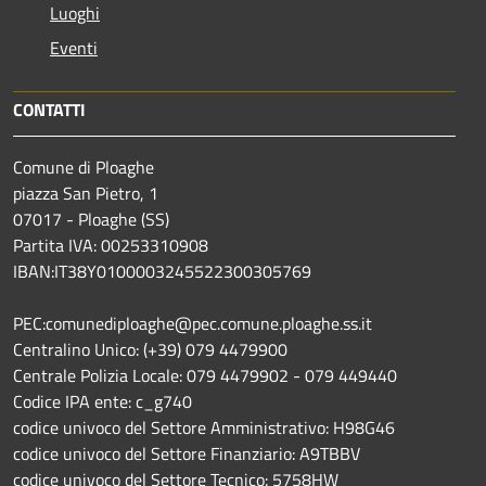
Luoghi
Eventi
CONTATTI
Comune di Ploaghe
piazza San Pietro, 1
07017 - Ploaghe (SS)
Partita IVA: 00253310908
IBAN:IT38Y0100003245522300305769
PEC:comunediploaghe@pec.comune.ploaghe.ss.it
Centralino Unico: (+39) 079 4479900
Centrale Polizia Locale: 079 4479902 - 079 449440
Codice IPA ente: c_g740
codice univoco del Settore Amministrativo: H98G46
codice univoco del Settore Finanziario: A9TBBV
codice univoco del Settore Tecnico: 5758HW