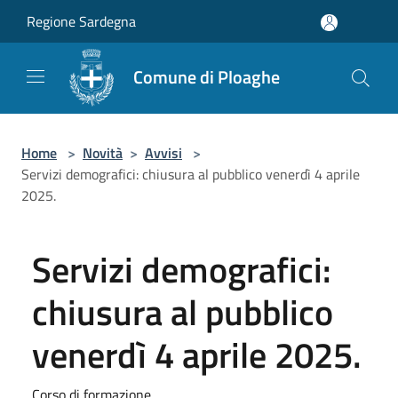
Salta al contenuto principale
Regione Sardegna
Comune di Ploaghe
Home
>
Novità
>
Avvisi
>
Servizi demografici: chiusura al pubblico venerdì 4 aprile
2025.
Servizi demografici:
chiusura al pubblico
venerdì 4 aprile 2025.
Corso di formazione