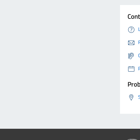
Cont
Prob