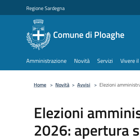
Salta al contenuto principale
Regione Sardegna
Comune di Ploaghe
Amministrazione
Novità
Servizi
Vivere 
Home
>
Novità
>
Avvisi
>
Elezioni amministra
Elezioni amminis
2026: apertura s