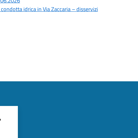
8.06.2026
ondotta idrica in Via Zaccaria – disservizi
?