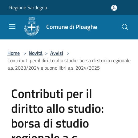
Salta al contenuto principale
Regione Sardegna
Comune di Ploaghe
Home
>
Novità
>
Avvisi
>
Contributi per il diritto allo studio: borsa di studio regionale
a.s. 2023/2024 e buono libri a.s. 2024/2025
Contributi per il
diritto allo studio:
borsa di studio
regionale a.s.