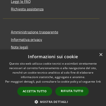
Leggi le FAQ
Richiesta assistenza
Amministrazione trasparente
Informativa privacy
Note legali
×
Dichiarazione di accessibilità
Informazioni sui cookie
Questo sito web utilizza cookie tecnici e assimilati strettamente
necessari al corretto funzionamento e alla navigazione del sito,
nonché un cookie tecnico analitico al solo fine di elaborare
informazioni statistiche, aggregate e anonime.
RSS
Copyright © 2026 • Comune di
Per maggiori dettagli, può consultare la cookie policy al seguente
link
Accessibilità
Ploaghe • Powered by
Privacy
Municipium
Accesso
•
RIFIUTA TUTTO
ACCETTA TUTTO
Cookie
redazione
Mappa del sito
MOSTRA DETTAGLI