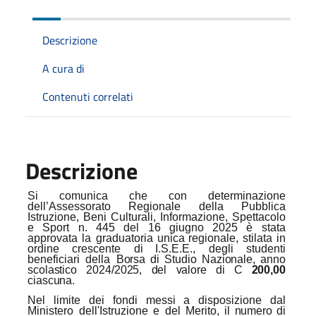
Descrizione
A cura di
Contenuti correlati
Descrizione
Si
comunica che
con
determinazione
dell’Assessorato
Regionale della
Pubblica
Istruzione, Beni Culturali, Informazione, Spettacolo
e Sport n. 445 del 16 giugno 2025 è stata
approvata la graduatoria
unica
regionale,
stilata
in
ordine
crescente
di
I.S.E.E.,
degli
studenti
beneficiari della
Borsa
di
Studio
Nazionale,
anno
scolastico
2024/2025,
del
valore
di
C
200,00
ciascuna.
Nel limite dei fondi messi a disposizione dal
Ministero dell'Istruzione e del Merito,
il
numero
di