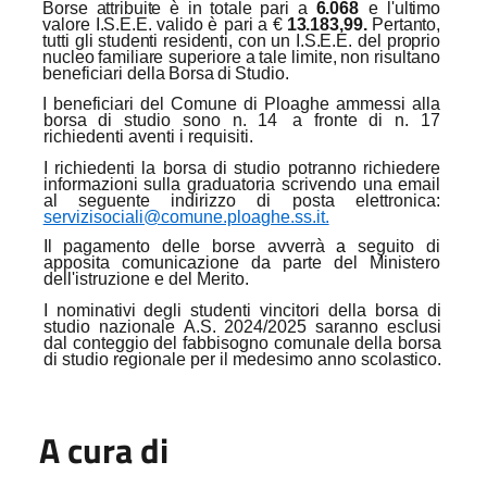
Borse
attribuite
è
in
totale
pari
a
6.068
e
l'ultimo
valore
I.S.E.E.
valido
è pari
a
€
13.183,99.
Pertanto,
tutti
gli
studenti
residenti,
con
un
I.S.E.E.
del
proprio
nucleo
familiare
superiore
a
tale
limite,
non
risultano
beneficiari
della
Borsa
di
Studio.
I beneficiari del Comune di Ploaghe ammessi alla
borsa di studio sono n. 14
a fronte di n. 17
richiedenti aventi i
requisiti.
I richiedenti la
borsa di
studio potranno richiedere
informazioni sulla graduatoria scrivendo una
email
al seguente indirizzo di posta elettronica:
servizisociali@comune.ploaghe.ss.it.
Il pagamento delle borse avverrà
a
seguito di
apposita comunicazione da parte del Ministero
dell'istruzione e del Merito.
I
nominativi
degli
studenti
vincitori
della
borsa
di
studio
nazionale
A.S.
2024/2025
saranno
esclusi
dal conteggio del fabbisogno comunale della borsa
di studio regionale per il medesimo anno
scolastico.
A cura di