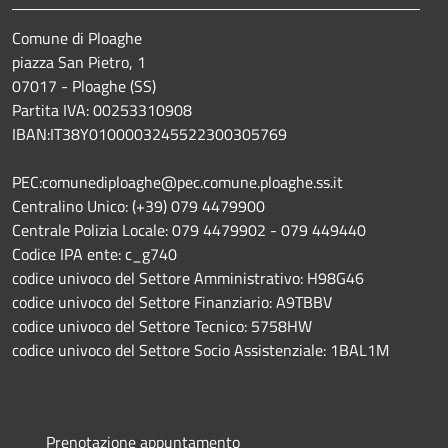
Comune di Ploaghe
piazza San Pietro, 1
07017 - Ploaghe (SS)
Partita IVA: 00253310908
IBAN:IT38Y0100003245522300305769
PEC:comunediploaghe@pec.comune.ploaghe.ss.it
Centralino Unico: (+39) 079 4479900
Centrale Polizia Locale: 079 4479902 - 079 449440
Codice IPA ente: c_g740
codice univoco del Settore Amministrativo: H98G46
codice univoco del Settore Finanziario: A9TBBV
codice univoco del Settore Tecnico: 5758HW
codice univoco del Settore Socio Assistenziale: 1BAL1M
Prenotazione appuntamento