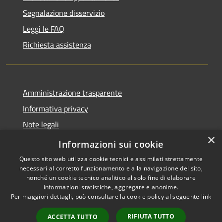
Segnalazione disservizio
Leggi le FAQ
Richiesta assistenza
Amministrazione trasparente
Informativa privacy
Note legali
×
Dichiarazione di accessibilità
Informazioni sui cookie
Questo sito web utilizza cookie tecnici e assimilati strettamente
necessari al corretto funzionamento e alla navigazione del sito,
nonché un cookie tecnico analitico al solo fine di elaborare
informazioni statistiche, aggregate e anonime.
RSS
Copyright © 2026 • Comune di
Per maggiori dettagli, può consultare la cookie policy al seguente
link
Accessibilità
Ploaghe • Powered by
Privacy
Municipium
Accesso
•
RIFIUTA TUTTO
ACCETTA TUTTO