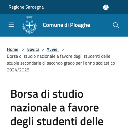
Salta al contenuto principale
Regione Sardegna
Comune di Ploaghe
Home
>
Novità
>
Avvisi
>
Borsa di studio nazionale a favore degli studenti delle
scuole secondarie di secondo grado per l’anno scolastico
2024/2025
Borsa di studio
nazionale a favore
degli studenti delle