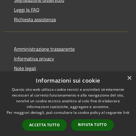
Segnalazione disservizio
Leggi le FAQ
Richiesta assistenza
Amministrazione trasparente
Informativa privacy
Note legali
×
Dichiarazione di accessibilità
Informazioni sui cookie
Questo sito web utilizza cookie tecnici e assimilati strettamente
necessari al corretto funzionamento e alla navigazione del sito,
nonché un cookie tecnico analitico al solo fine di elaborare
informazioni statistiche, aggregate e anonime.
RSS
Copyright © 2026 • Comune di
Per maggiori dettagli, può consultare la cookie policy al seguente
link
Accessibilità
Ploaghe • Powered by
Privacy
Municipium
Accesso
•
RIFIUTA TUTTO
ACCETTA TUTTO
Cookie
redazione