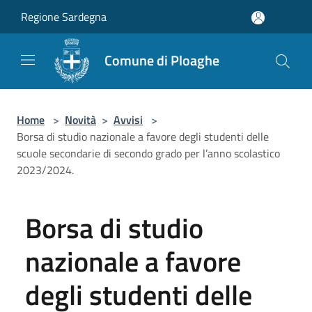
Salta al contenuto principale
Regione Sardegna
Comune di Ploaghe
Home
>
Novità
>
Avvisi
>
Borsa di studio nazionale a favore degli studenti delle
scuole secondarie di secondo grado per l’anno scolastico
2023/2024.
Borsa di studio
nazionale a favore
degli studenti delle