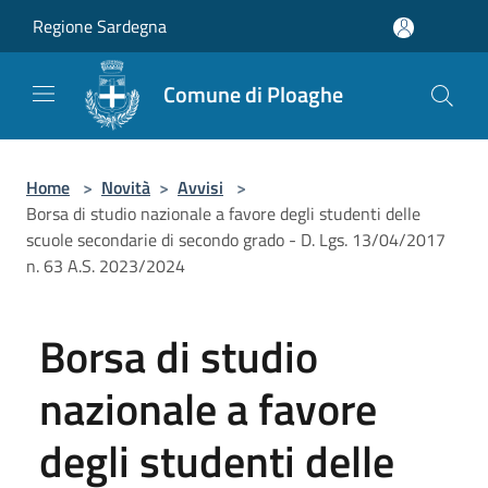
Salta al contenuto principale
Regione Sardegna
Comune di Ploaghe
Home
>
Novità
>
Avvisi
>
Borsa di studio nazionale a favore degli studenti delle
scuole secondarie di secondo grado - D. Lgs. 13/04/2017
n. 63 A.S. 2023/2024
Borsa di studio
nazionale a favore
degli studenti delle