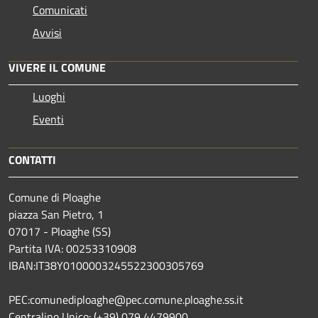
Comunicati
Avvisi
VIVERE IL COMUNE
Luoghi
Eventi
CONTATTI
Comune di Ploaghe
piazza San Pietro, 1
07017 - Ploaghe (SS)
Partita IVA: 00253310908
IBAN:IT38Y0100003245522300305769
PEC:comunediploaghe@pec.comune.ploaghe.ss.it
Centralino Unico: (+39) 079 4479900