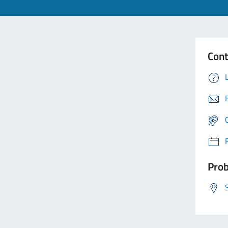
Cont
Prob