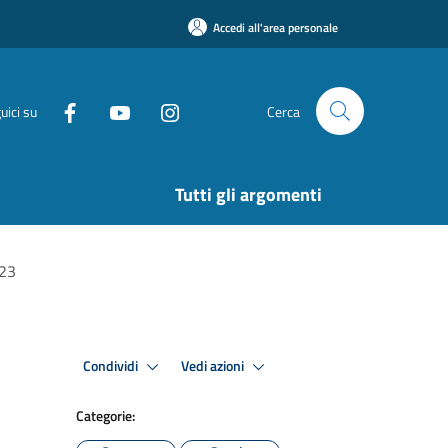
Accedi all'area personale
uici su
Cerca
Tutti gli argomenti
023
Condividi
Vedi azioni
Categorie: