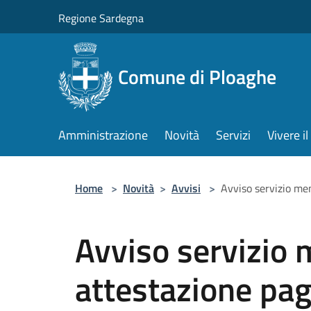
Salta al contenuto principale
Regione Sardegna
Comune di Ploaghe
Amministrazione
Novità
Servizi
Vivere 
Home
>
Novità
>
Avvisi
>
Avviso servizio men
Avviso servizio 
attestazione pa