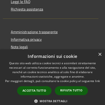
Leggi le FAQ
Richiesta assistenza
Amministrazione trasparente
Informativa privacy
Note legali
×
Dichiarazione di accessibilità
Informazioni sui cookie
Questo sito web utilizza cookie tecnici e assimilati strettamente
necessari al corretto funzionamento e alla navigazione del sito,
nonché un cookie tecnico analitico al solo fine di elaborare
informazioni statistiche, aggregate e anonime.
RSS
Copyright © 2026 • Comune di
Per maggiori dettagli, può consultare la cookie policy al seguente
link
Accessibilità
Ploaghe • Powered by
Privacy
Municipium
Accesso
•
RIFIUTA TUTTO
ACCETTA TUTTO
Cookie
redazione
Mappa del sito
MOSTRA DETTAGLI