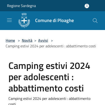
Salta al contenuto principale
Regione Sardegna
Comune di Ploaghe
Home
>
Novità
>
Avvisi
>
Camping estivi 2024 per adolescenti : abbattimento costi
Camping estivi 2024
per adolescenti :
abbattimento costi
Camping estivi 2024 per adolescenti : abbattimento
costi