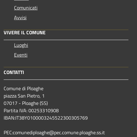
Comunicati
Avvisi
VIVERE IL COMUNE
Luoghi
Eventi
CONTATTI
Comune di Ploaghe
piazza San Pietro, 1
07017 - Ploaghe (SS)
Partita IVA: 00253310908
IBAN:IT38Y0100003245522300305769
PEC:comunediploaghe@pec.comune.ploaghe.ss.it