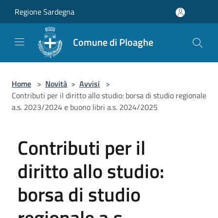
Salta al contenuto principale
Regione Sardegna
Comune di Ploaghe
Home
>
Novità
>
Avvisi
>
Contributi per il diritto allo studio: borsa di studio regionale
a.s. 2023/2024 e buono libri a.s. 2024/2025
Contributi per il
diritto allo studio:
borsa di studio
regionale a.s.