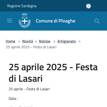
Salta al contenuto principale
Regione Sardegna
Comune di Ploaghe
Home
>
Novità
>
Notizie
>
Artigianato
>
25 aprile 2025 - Festa di Lasari
25 aprile 2025 - Festa
di Lasari
25 aprile - Festa di Lasari
Data :