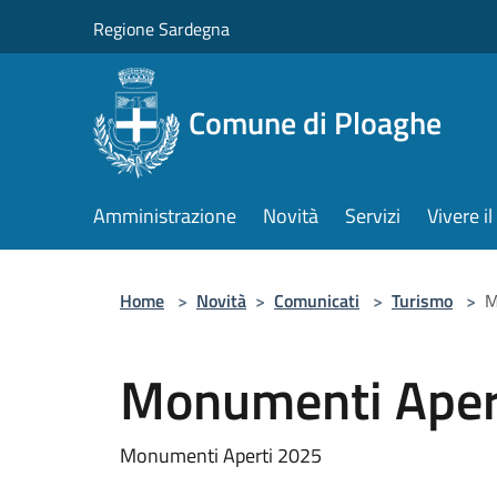
Salta al contenuto principale
Regione Sardegna
Comune di Ploaghe
Amministrazione
Novità
Servizi
Vivere 
Home
>
Novità
>
Comunicati
>
Turismo
>
M
Monumenti Aper
Monumenti Aperti 2025