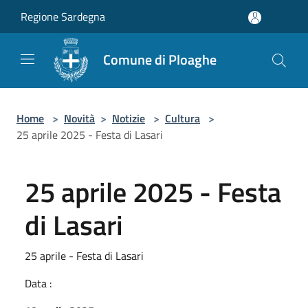
Salta al contenuto principale
Regione Sardegna
Comune di Ploaghe
Home
>
Novità
>
Notizie
>
Cultura
>
25 aprile 2025 - Festa di Lasari
25 aprile 2025 - Festa
di Lasari
25 aprile - Festa di Lasari
Data :