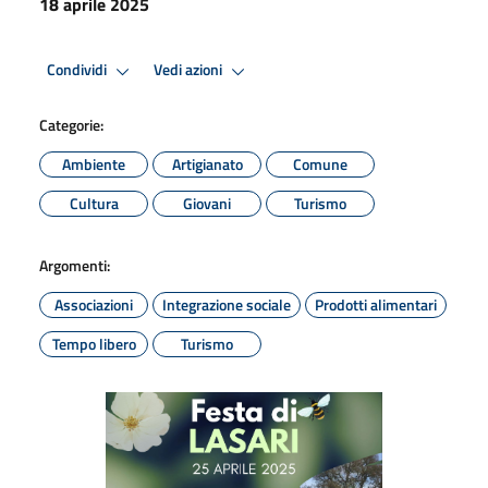
18 aprile 2025
Condividi
Vedi azioni
Categorie:
Ambiente
Artigianato
Comune
Cultura
Giovani
Turismo
Argomenti:
Associazioni
Integrazione sociale
Prodotti alimentari
Tempo libero
Turismo