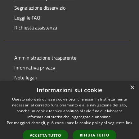
Segnalazione disservizio
Leggi le FAQ
Richiesta assistenza
Amministrazione trasparente
Informativa privacy
Note legali
×
Dichiarazione di accessibilità
Informazioni sui cookie
Questo sito web utilizza cookie tecnici e assimilati strettamente
necessari al corretto funzionamento e alla navigazione del sito,
nonché un cookie tecnico analitico al solo fine di elaborare
informazioni statistiche, aggregate e anonime.
RSS
Copyright © 2026 • Comune di
Per maggiori dettagli, può consultare la cookie policy al seguente
link
Accessibilità
Ploaghe • Powered by
Privacy
Municipium
Accesso
•
RIFIUTA TUTTO
ACCETTA TUTTO