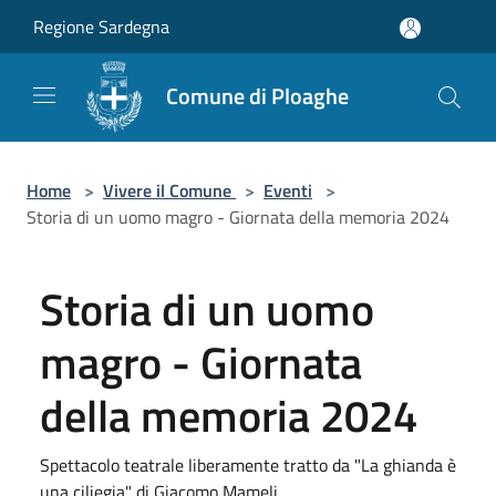
Salta al contenuto principale
Regione Sardegna
Comune di Ploaghe
Home
>
Vivere il Comune
>
Eventi
>
Storia di un uomo magro - Giornata della memoria 2024
Storia di un uomo
magro - Giornata
della memoria 2024
Spettacolo teatrale liberamente tratto da "La ghianda è
una ciliegia" di Giacomo Mameli