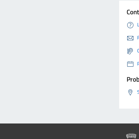
Cont
Prob