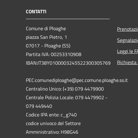
CONTATTI
Comune di Ploaghe
Prenotaz
piazza San Pietro, 1
Segnalazi
07017 - Ploaghe (SS)
Leggi le 
Partita IVA: 00253310908
Richiesta
IBAN:IT38Y0100003245522300305769
PEC:comunediploaghe@pec.comune.ploaghe.ss.it
Centralino Unico: (+39) 079 4479900
Centrale Polizia Locale: 079 4479902 -
079 449440
Codice IPA ente: c_g740
codice univoco del Settore
Amministrativo: H98G46