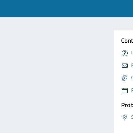
Cont
Prob