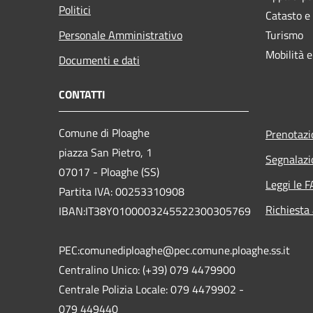
Politici
Catasto e
Personale Amministrativo
Turismo
Mobilità e
Documenti e dati
CONTATTI
Comune di Ploaghe
Prenotaz
piazza San Pietro, 1
Segnalazi
07017 - Ploaghe (SS)
Leggi le 
Partita IVA: 00253310908
Richiesta
IBAN:IT38Y0100003245522300305769
PEC:comunediploaghe@pec.comune.ploaghe.ss.it
Centralino Unico: (+39) 079 4479900
Centrale Polizia Locale: 079 4479902 -
079 449440