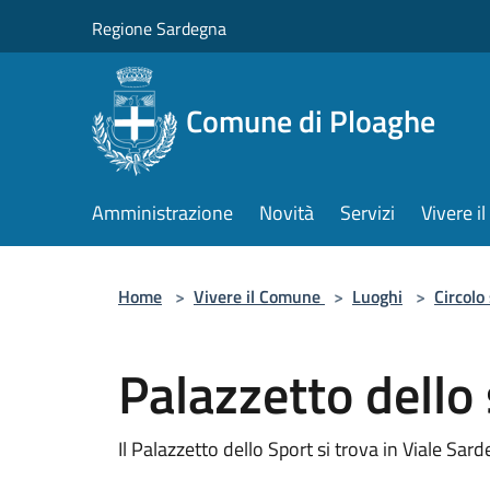
Salta al contenuto principale
Regione Sardegna
Comune di Ploaghe
Amministrazione
Novità
Servizi
Vivere 
Home
>
Vivere il Comune
>
Luoghi
>
Circolo
Palazzetto dello
Il Palazzetto dello Sport si trova in Viale Sar