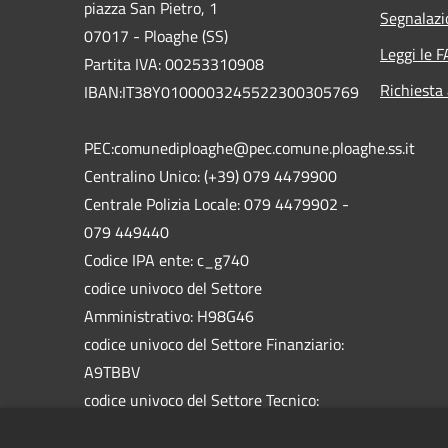
piazza San Pietro, 1
Segnalazi
07017 - Ploaghe (SS)
Leggi le 
Partita IVA: 00253310908
Richiesta
IBAN:IT38Y0100003245522300305769
PEC:comunediploaghe@pec.comune.ploaghe.ss.it
Centralino Unico: (+39) 079 4479900
Centrale Polizia Locale: 079 4479902 -
079 449440
Codice IPA ente: c_g740
codice univoco del Settore
Amministrativo: H98G46
codice univoco del Settore Finanziario:
A9TBBV
codice univoco del Settore Tecnico:
5758HW