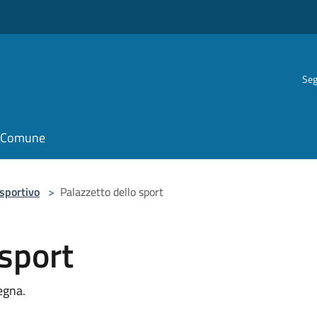
Seg
il Comune
 sportivo
>
Palazzetto dello sport
 sport
degna.