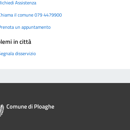
Richiedi Assistenza
Chiama il comune 079 4479900
Prenota un appuntamento
lemi in città
Segnala disservizio
Comune di Ploaghe