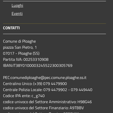
Luoghi
Eventi
CONTATTI
Comune di Ploaghe
piazza San Pietro, 1
07017 - Ploaghe (SS)
Partita IVA: 00253310908
IBAN:IT38Y0100003245522300305769
PEC:comunediploaghe@pec.comune.ploaghe.ss.it
Centralino Unico: (+39) 079 4479900
Centrale Polizia Locale: 079 4479902 - 079 449440
Codice IPA ente: c_g740
codice univoco del Settore Amministrativo: H98G46
codice univoco del Settore Finanziario: A9TBBV