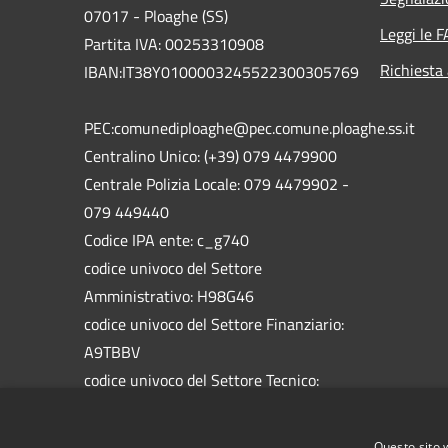
07017 - Ploaghe (SS)
Leggi le 
Partita IVA: 00253310908
Richiesta
IBAN:IT38Y0100003245522300305769
PEC:comunediploaghe@pec.comune.ploaghe.ss.it
Centralino Unico: (+39) 079 4479900
Centrale Polizia Locale: 079 4479902 -
079 449440
Codice IPA ente: c_g740
codice univoco del Settore
Amministrativo: H98G46
codice univoco del Settore Finanziario:
A9TBBV
codice univoco del Settore Tecnico:
5758HW
codice univoco del Settore Socio
Questo sito 