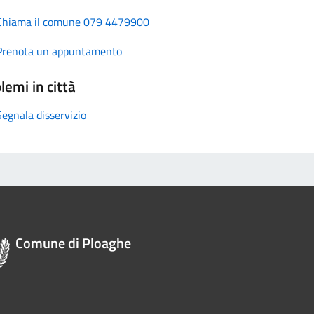
Chiama il comune 079 4479900
Prenota un appuntamento
lemi in città
Segnala disservizio
Comune di Ploaghe