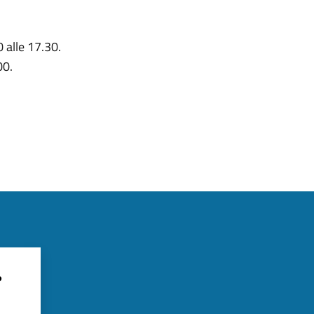
 alle 17.30.
00.
?