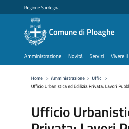
Salta al contenuto principale
Regione Sardegna
Comune di Ploaghe
Amministrazione
Novità
Servizi
Vivere 
Home
>
Amministrazione
>
Uffici
>
Ufficio Urbanistica ed Edilizia Privata; Lavori Pub
Ufficio Urbanisti
Privata; Lavori P