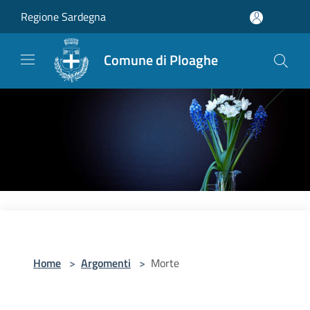
Salta al contenuto principale
Regione Sardegna
Comune di Ploaghe
Home
>
Argomenti
>
Morte