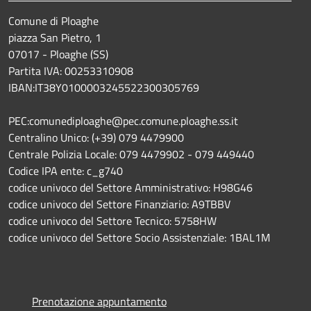
Comune di Ploaghe
piazza San Pietro, 1
07017 - Ploaghe (SS)
Partita IVA: 00253310908
IBAN:IT38Y0100003245522300305769
PEC:comunediploaghe@pec.comune.ploaghe.ss.it
Centralino Unico: (+39) 079 4479900
Centrale Polizia Locale: 079 4479902 - 079 449440
Codice IPA ente: c_g740
codice univoco del Settore Amministrativo: H98G46
codice univoco del Settore Finanziario: A9TBBV
codice univoco del Settore Tecnico: 5758HW
codice univoco del Settore Socio Assistenziale: 1BAL1M
Prenotazione appuntamento