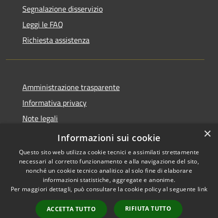
Segnalazione disservizio
Leggi le FAQ
Richiesta assistenza
Amministrazione trasparente
Informativa privacy
Note legali
×
Dichiarazione di accessibilità
Informazioni sui cookie
Questo sito web utilizza cookie tecnici e assimilati strettamente
necessari al corretto funzionamento e alla navigazione del sito,
nonché un cookie tecnico analitico al solo fine di elaborare
informazioni statistiche, aggregate e anonime.
RSS
Copyright © 2026 • Comune di
Per maggiori dettagli, può consultare la cookie policy al seguente
link
Accessibilità
Ploaghe • Powered by
Privacy
Municipium
Accesso
•
RIFIUTA TUTTO
ACCETTA TUTTO