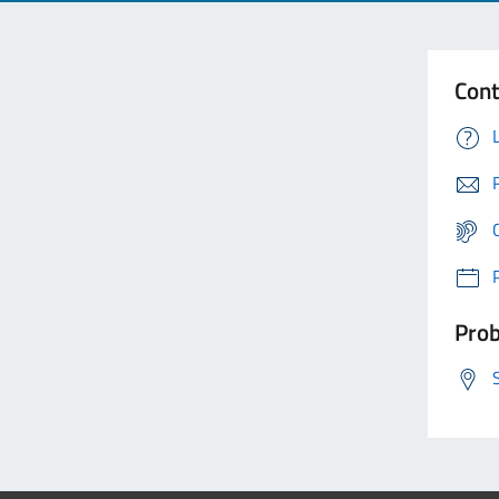
Cont
Prob