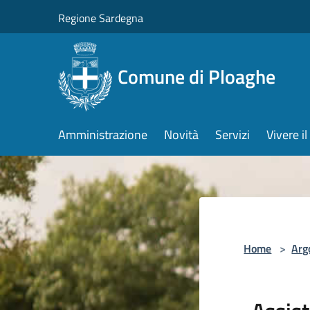
Salta al contenuto principale
Regione Sardegna
Comune di Ploaghe
Amministrazione
Novità
Servizi
Vivere 
Home
>
Arg