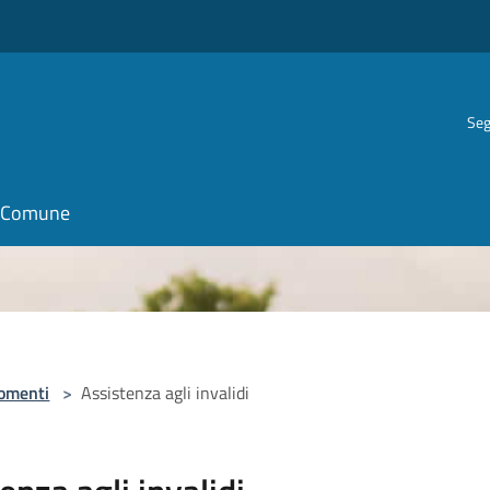
Seg
il Comune
omenti
>
Assistenza agli invalidi